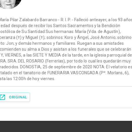
María Pilar Zalabardo Barranco - R. I. P. - Falleció anteayer, a los 93 año
 edad después de recibir los Santos Sacramentos y la Bendición
ostólica de Su Santidad Sus hermanas: María (Vda. de Agustín),
peranza (†) y Miguel (†); sobrinos: Koro y Ángel, José Antonio; sobrino
eto: Jon; y demás hermanos y familiares. Ruegan a sus amistades
comienden su alma a Dios y asistan a los funerales que se celebrarán
Y, VIERNES, a las SIETE Y MEDIA de la tarde, en la iglesia parroquial d
RA. SRA. DEL ROSARIO (Ferrerías), por todo lo cual les quedarán muy
radecidos. DONOSTIA, 25 de septiembre de 2020 NOTA: El velatorio e
stalado en el tanatorio de FUNERARIA VASCONGADA (Pº. Morlans, 6),
sta las 12:00h de hoy viernes.
ORIGINAL