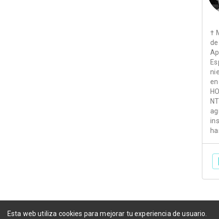
† 
de
Ap
Es
ni
en
HO
NT
ag
in
ha
Esta web utiliza cookies para mejorar tu experiencia de usuario.