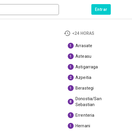
Entrar
<24 HORAS
Arrasate
1
Asteasu
1
Astigarraga
1
Azpeitia
2
Berastegi
1
Donostia/San
8
Sebastian
Errenteria
1
Hernani
1