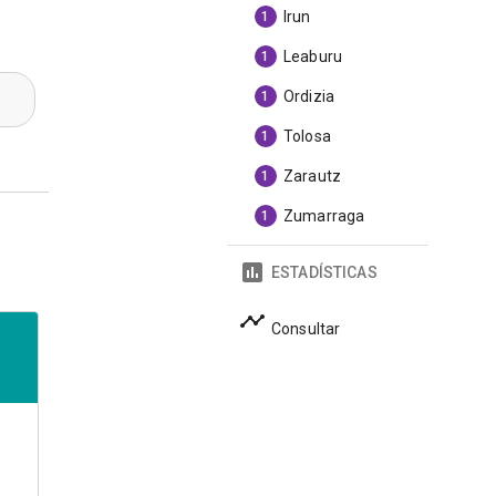
Irun
1
Leaburu
1
Ordizia
1
Tolosa
1
Zarautz
1
Zumarraga
1
ESTADÍSTICAS
Consultar