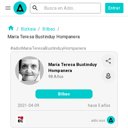
Entrar
/
Bizkaia
/
Bilbao
/
María Teresa Bustinduy Hompanera
#
adioMariaTeresaBustinduyHompanera
María Teresa Bustinduy
Hompanera
98
Años
Bilbao
2021-04-09
hace 5 años
adio.eus