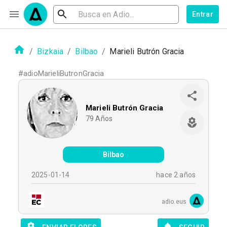
Entrar
/
Bizkaia
/
Bilbao
/
Marieli Butrón Gracia
#
adioMarieliButronGracia
Marieli Butrón Gracia
79
Años
Bilbao
2025-01-14
hace 2 años
adio.eus