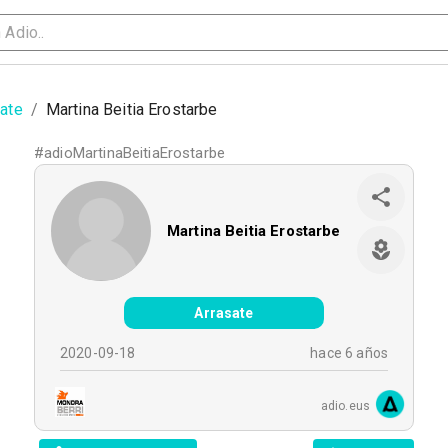
sate
/
Martina Beitia Erostarbe
#
adioMartinaBeitiaErostarbe
Martina Beitia Erostarbe
Arrasate
2020-09-18
hace 6 años
adio.eus