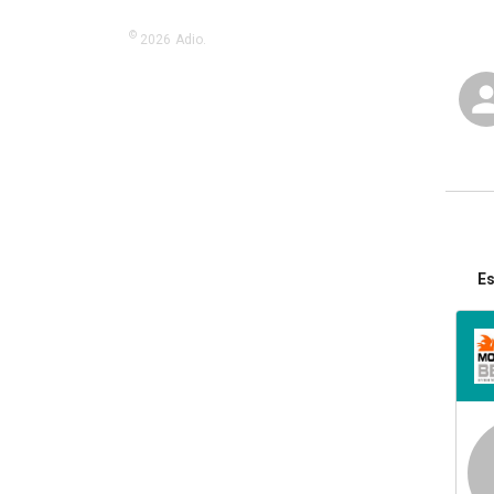
©
2026
Adio.
Es