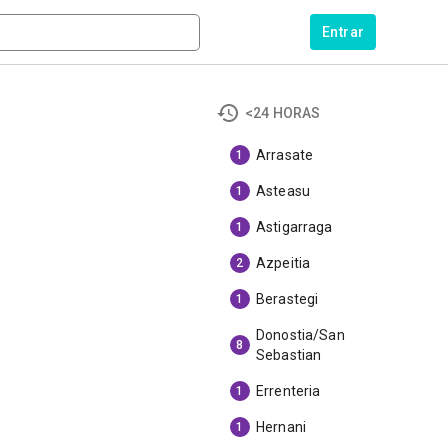
Entrar
<24 HORAS
Arrasate
1
Asteasu
1
Astigarraga
1
Azpeitia
2
Berastegi
1
Donostia/San
8
Sebastian
Errenteria
1
Hernani
1