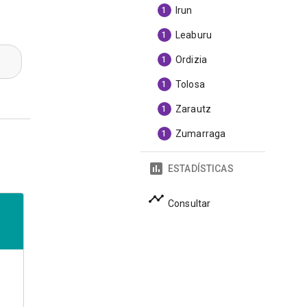
Irun
1
Leaburu
1
Ordizia
1
Tolosa
1
Zarautz
1
Zumarraga
1
ESTADÍSTICAS
Consultar