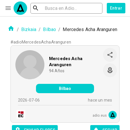
Entrar
/
Bizkaia
/
Bilbao
/
Mercedes Acha Aranguren
#
adioMercedesAchaAranguren
Mercedes Acha
Aranguren
94
Años
Bilbao
2026-07-06
hace un mes
adio.eus