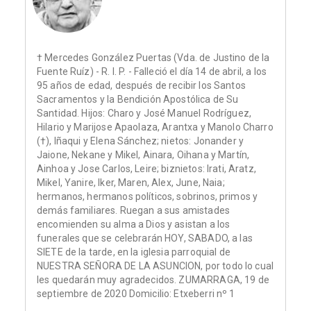
† Mercedes González Puertas (Vda. de Justino de la
Fuente Ruíz) - R. I. P. - Falleció el día 14 de abril, a los
95 años de edad, después de recibir los Santos
Sacramentos y la Bendición Apostólica de Su
Santidad. Hijos: Charo y José Manuel Rodríguez,
Hilario y Marijose Apaolaza, Arantxa y Manolo Charro
(†), Iñaqui y Elena Sánchez; nietos: Jonander y
Jaione, Nekane y Mikel, Ainara, Oihana y Martín,
Ainhoa y Jose Carlos, Leire; biznietos: Irati, Aratz,
Mikel, Yanire, Iker, Maren, Alex, June, Naia;
hermanos, hermanos políticos, sobrinos, primos y
demás familiares. Ruegan a sus amistades
encomienden su alma a Dios y asistan a los
funerales que se celebrarán HOY, SABADO, a las
SIETE de la tarde, en la iglesia parroquial de
NUESTRA SEÑORA DE LA ASUNCION, por todo lo cual
les quedarán muy agradecidos. ZUMARRAGA, 19 de
septiembre de 2020 Domicilio: Etxeberri nº 1