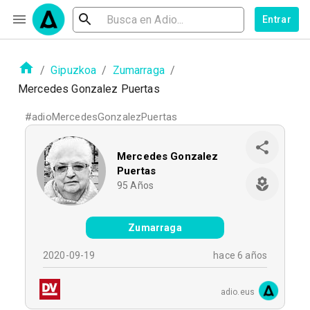
Entrar
/
Gipuzkoa
/
Zumarraga
/
Mercedes Gonzalez Puertas
#
adioMercedesGonzalezPuertas
Mercedes Gonzalez
Puertas
95
Años
Zumarraga
2020-09-19
hace 6 años
adio.eus