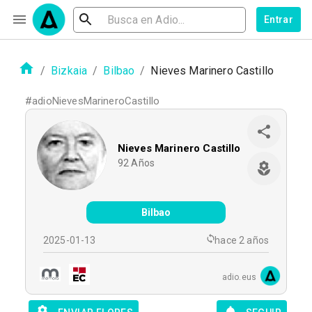
Entrar
/
Bizkaia
/
Bilbao
/
Nieves Marinero Castillo
#
adioNievesMarineroCastillo
Nieves Marinero Castillo
92
Años
Bilbao
2025-01-13
hace 2 años
adio.eus