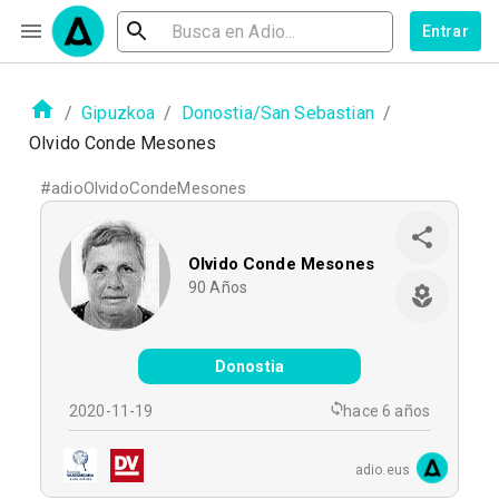
Entrar
/
Gipuzkoa
/
Donostia/San Sebastian
/
Olvido Conde Mesones
#
adioOlvidoCondeMesones
Olvido Conde Mesones
90
Años
Donostia
2020-11-19
hace 6 años
adio.eus