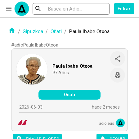
Entrar
/
Gipuzkoa
/
Oñati
/
Paula Ibabe Otxoa
#
adioPaulaIbabeOtxoa
Paula Ibabe Otxoa
97
Años
Oñati
2026-06-03
hace 2 meses
adio.eus