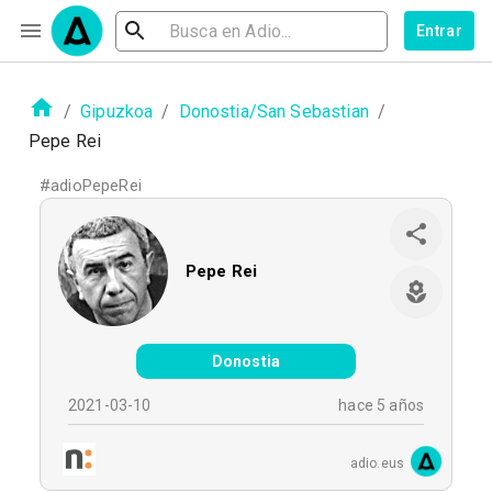
Entrar
/
Gipuzkoa
/
Donostia/San Sebastian
/
Pepe Rei
#
adioPepeRei
Pepe Rei
Donostia
2021-03-10
hace 5 años
adio.eus