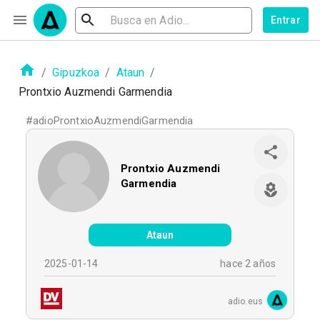
Entrar
/
Gipuzkoa
/
Ataun
/
Prontxio Auzmendi Garmendia
#
adioProntxioAuzmendiGarmendia
Prontxio Auzmendi
Garmendia
Ataun
2025-01-14
hace 2 años
adio.eus