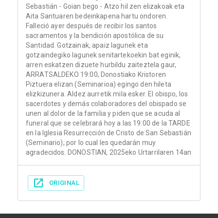
Sebastián - Goian bego - Atzo hil zen elizakoak eta
Aita Santuaren bedeinkapena hartu ondoren.
Falleció ayer después de recibir los santos
sacramentos y la bendición apostólica de su
Santidad. Gotzainak, apaiz lagunek eta
gotzaindegiko lagunek senitartekoekin bat eginik,
arren eskatzen dizuete hurbildu zaiteztela gaur,
ARRATSALDEKO 19:00, Donostiako Kristoren
Piztuera elizan (Seminarioa) egingo den hileta
elizkizunera. Aldez aurretik mila esker. El obispo, los
sacerdotes y demás colaboradores del obispado se
unen al dolor de la familia y piden que se acuda al
funeral que se celebrará hoy a las 19:00 de la TARDE
en la Iglesia Resurrección de Cristo de San Sebastián
(Seminario), por lo cual les quedarán muy
agradecidos. DONOSTIAN, 2025eko Urtarrilaren 14an
ORIGINAL