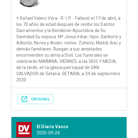
† Rafael Valero Vera - R. I. P. - Falleció el 17 de abril, a
los 70 años de edad después de recibir los Santos
Sacramentos y la Bendición Apostólica de Su
Santidad Su esposa: Mª Jesus Iribar; hijos: Garikoitz y
Adiuntz, Nerea y Ander; nietos: Zuhaitz, Maddi, Ibai; y
demás familiares. Ruegan a sus amistades
encomienden su alma a Dios. Los funerales se
celebrarán MAÑANA, VIERNES, a las SEIS Y MEDIA,
de la tarde, en la iglesia parroquial de SAN
SALVADOR de Getaria. GETARIA, a 24 de septiembre
2020
ORIGINAL
El Diario Vasco
2020-09-24