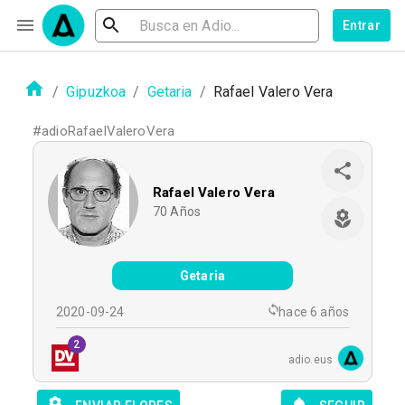
Entrar
/
Gipuzkoa
/
Getaria
/
Rafael Valero Vera
#
adioRafaelValeroVera
Rafael Valero Vera
70
Años
Getaria
2020-09-24
hace 6 años
2
adio.eus