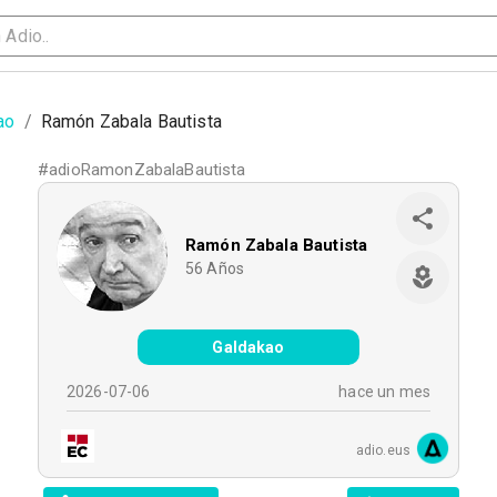
ao
/
Ramón Zabala Bautista
#
adioRamonZabalaBautista
Ramón Zabala Bautista
56
Años
Galdakao
2026-07-06
hace un mes
adio.eus