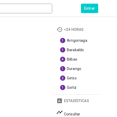
Entrar
<24 HORAS
Arrigorriaga
1
Barakaldo
1
Bilbao
4
Durango
1
Getxo
2
Gorliz
1
ESTADÍSTICAS
Consultar