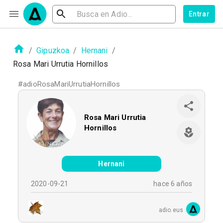
Entrar
/
Gipuzkoa
/
Hernani
/
Rosa Mari Urrutia Hornillos
#
adioRosaMariUrrutiaHornillos
Rosa Mari Urrutia
Hornillos
Hernani
2020-09-21
hace 6 años
adio.eus