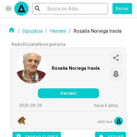
Entrar
/
Gipuzkoa
/
Hernani
/
Rosalía Noriega Iraola
#
adioRosaliaNoriegaIraola
Rosalía Noriega Iraola
Hernani
2020-09-29
hace 6 años
adio.eus