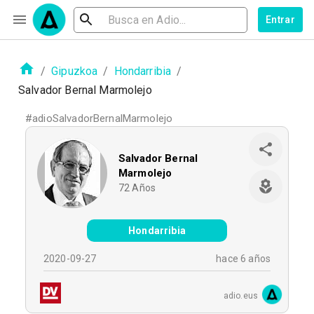
Entrar
/
Gipuzkoa
/
Hondarribia
/
Salvador Bernal Marmolejo
#
adioSalvadorBernalMarmolejo
Salvador Bernal
Marmolejo
72
Años
Hondarribia
2020-09-27
hace 6 años
adio.eus