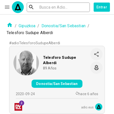
Entrar
/
Gipuzkoa
/
Donostia/San Sebastian
/
Telesforo Sudupe Alberdi
#
adioTelesforoSudupeAlberdi
Telesforo Sudupe
Alberdi
89
Años
Donostia/San Sebastian
2020-09-24
hace 6 años
2
adio.eus