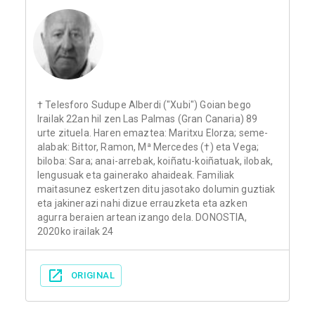
† Telesforo Sudupe Alberdi ("Xubi") Goian bego
Irailak 22an hil zen Las Palmas (Gran Canaria) 89
urte zituela. Haren emaztea: Maritxu Elorza; seme-
alabak: Bittor, Ramon, Mª Mercedes (†) eta Vega;
biloba: Sara; anai-arrebak, koiñatu-koiñatuak, ilobak,
lengusuak eta gainerako ahaideak. Familiak
maitasunez eskertzen ditu jasotako dolumin guztiak
eta jakinerazi nahi dizue errauzketa eta azken
agurra beraien artean izango dela. DONOSTIA,
2020ko irailak 24
ORIGINAL