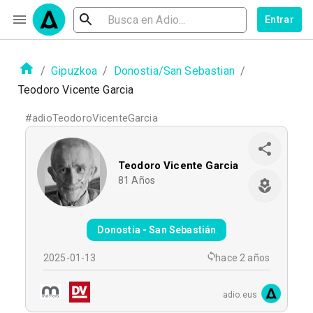
Entrar
/
Gipuzkoa
/
Donostia/San Sebastian
/
Teodoro Vicente Garcia
#
adioTeodoroVicenteGarcia
Teodoro Vicente Garcia
81
Años
Donostia - San Sebastián
2025-01-13
hace 2 años
adio.eus