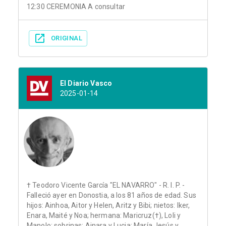
12:30 CEREMONIA A consultar
ORIGINAL
El Diario Vasco
2025-01-14
† Teodoro Vicente García "EL NAVARRO" - R. I. P. -
Falleció ayer en Donostia, a los 81 años de edad. Sus
hijos: Ainhoa, Aitor y Helen, Aritz y Bibi; nietos: Iker,
Enara, Maité y Noa; hermana: Maricruz(†), Loli y
Manolo; sobrinas: Ainara y Lucia; María Jesús y