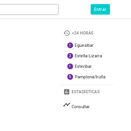
Entrar
<24 HORAS
Eguesibar
1
Estella-Lizarra
2
Esteribar
1
Pamplona/Iruña
5
ESTADÍSTICAS
Consultar