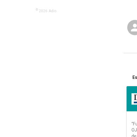
©
2026
Adio.
Es
“F
OJ
de