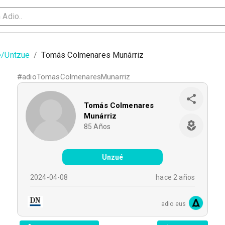
/Untzue
/
Tomás Colmenares Munárriz
#
adioTomasColmenaresMunarriz
Tomás Colmenares
Munárriz
85
Años
Unzué
2024-04-08
hace 2 años
adio.eus