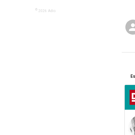
©
2026
Adio.
Es