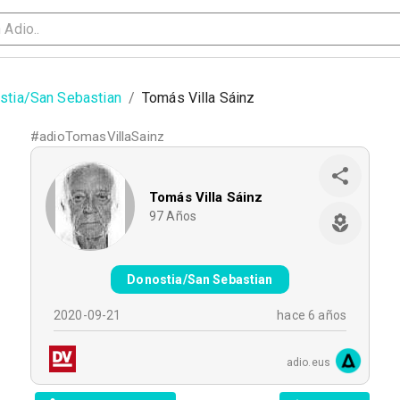
stia/San Sebastian
/
Tomás Villa Sáinz
#
adioTomasVillaSainz
Tomás Villa Sáinz
97
Años
Donostia/San Sebastian
2020-09-21
hace 6 años
adio.eus