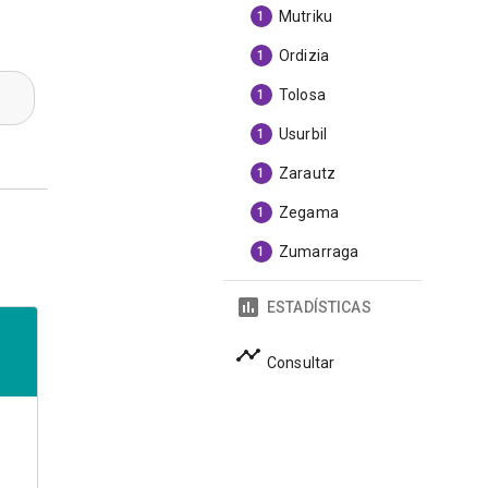
Mutriku
1
Ordizia
1
Tolosa
1
Usurbil
1
Zarautz
1
Zegama
1
Zumarraga
1
ESTADÍSTICAS
Consultar