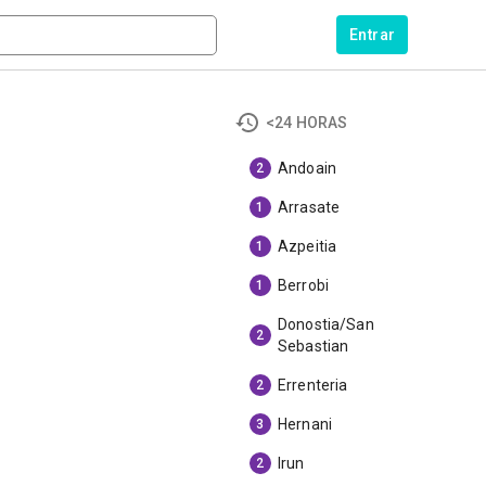
Entrar
<24 HORAS
Andoain
2
Arrasate
1
Azpeitia
1
Berrobi
1
Donostia/San
2
Sebastian
Errenteria
2
Hernani
3
Irun
2