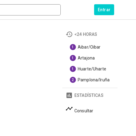
Entrar
<24 HORAS
Aibar/Oibar
1
Artajona
1
Huarte/Uharte
1
Pamplona/Iruña
2
ESTADÍSTICAS
Consultar