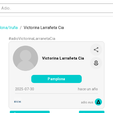
ona/Iruña
/
Victorina Larrañeta Cia
#
adioVictorinaLarranetaCia
Victorina Larrañeta Cia
Pamplona
2025-07-30
hace un año
adio.eus