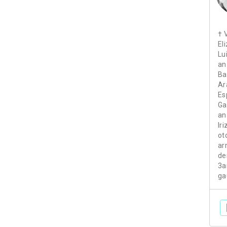
† 
El
Lui
an
Ba
Ar
Es
Ga
an
Ir
ot
ar
de
3a
ga