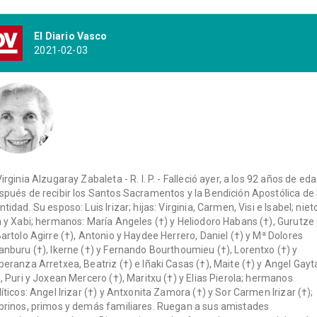
El Diario Vasco
2021-02-03
Virginia Alzugaray Zabaleta - R. I. P. - Falleció ayer, a los 92 años de eda
spués de recibir los Santos Sacramentos y la Bendición Apostólica de
ntidad. Su esposo: Luis Irizar; hijas: Virginia, Carmen, Visi e Isabel; niet
n y Xabi; hermanos: María Angeles (†) y Heliodoro Habans (†), Gurutze 
Bartolo Agirre (†), Antonio y Haydee Herrero, Daniel (†) y Mª Dolores
anburu (†), Ikerne (†) y Fernando Bourthoumieu (†), Lorentxo (†) y
peranza Arretxea, Beatriz (†) e Iñaki Casas (†), Maite (†) y Angel Gayt
), Puri y Joxean Mercero (†), Maritxu (†) y Elias Pierola; hermanos
líticos: Angel Irizar (†) y Antxonita Zamora (†) y Sor Carmen Irizar (†);
brinos, primos y demás familiares. Ruegan a sus amistades