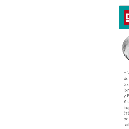
† 
de
Sa
Io
y 
Ar
Es
(†
po
so