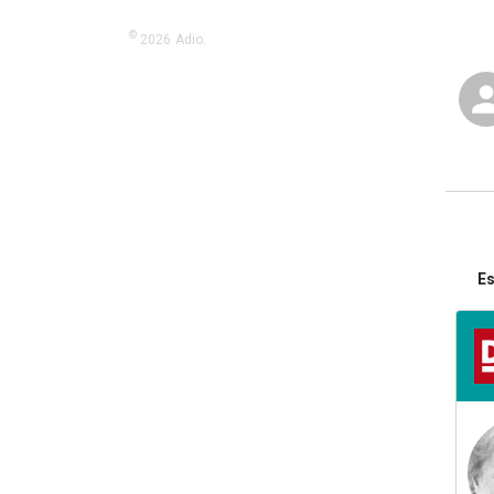
©
2026
Adio.
Es