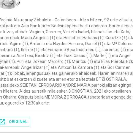
Virginia Alzugaray Zabaleta - Goian bego - Atzo hil zen, 92 urte zituela,
izakoak eta Aita Santuaren Bedeinkapena hartu ondoren. Haren senar
s Irizar; alabak: Virginia, Carmen, Visi eta Isabel; bilobak: Ion eta Xabi;
ai-arrebak: María Angeles (†) eta Heliodoro Habans (†), Gurutze (†) et
rtolo Agirre (†), Antonio eta Haydee Herrero, Daniel (†) eta Mª Dolores
anburu (†), Ikerne (†) eta Fernando Bourthoumieu (†), Lorentxo (†) et
peranza Arretxea, Beatriz (†) eta Iñaki Casas (†), Maite (†) eta Angel
ytán (†), Puri eta Joxean Mercero (†), Maritxu (†) eta Elias Pierola; Ez
ai-arrebak: Angel Irizar (†) eta Antxonita Zamora (†) eta Sor Carmen
izar (†); ilobak, lenengusuak eta gainerako ahaideak. Haren animaren a
oitz bat eskatzen dizuete eta arren etor zaiteztela ETZI OSTIRALA,
ratsaldeko SEIETAN, ERROSARIO ANDRE MARIA parroki elizan egingo
n hiletara. Aldez aurretik mila esker. DONOSTIAN, 2021eko otsailaren
n Oharra: Gorputz beila MEMORA ZORROAGA tanatorioan egongo da
ur, eguerdiko 12:30ak arte.
ORIGINAL