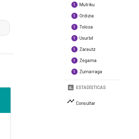
Mutriku
1
Ordizia
1
Tolosa
1
Usurbil
1
Zarautz
1
Zegama
1
Zumarraga
1
ESTADÍSTICAS
Consultar