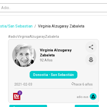
stia/San Sebastian
/
Virginia Alzugaray Zabaleta
#
adioVirginiaAlzugarayZabaleta
Virginia Alzugaray
Zabaleta
92
Años
Donostia - San Sebastián
2021-02-03
hace 6 años
2
adio.eus