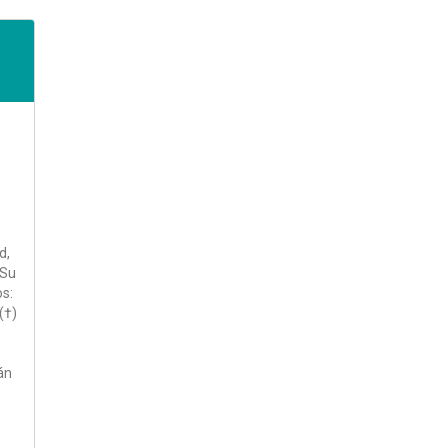
d,
 Su
os:
(†)
án