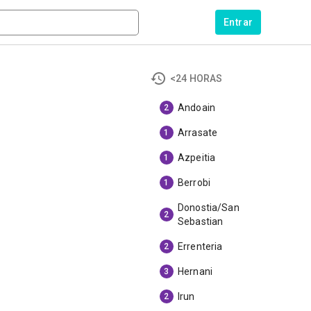
Entrar
<24 HORAS
Andoain
2
Arrasate
1
Azpeitia
1
Berrobi
1
Donostia/San
2
Sebastian
Errenteria
2
Hernani
3
Irun
2