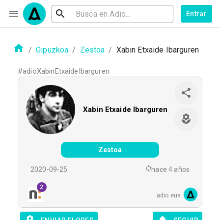
Entrar
/
Gipuzkoa
/
Zestoa
/
Xabin Etxaide Ibarguren
#
adioXabinEtxaideIbarguren
Xabin Etxaide Ibarguren
Zestoa
2020-09-25
hace 4 años
2
adio.eus