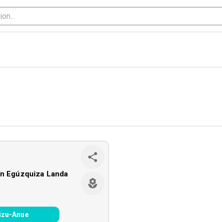
ín Egúzquiza Landa
izu-Anue