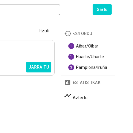
Sartu
Itzuli
<24 ORDU
Aibar/Oibar
1
Huarte/Uharte
1
JARRAITU
Pamplona/Iruña
3
ESTATISTIKAK
Aztertu