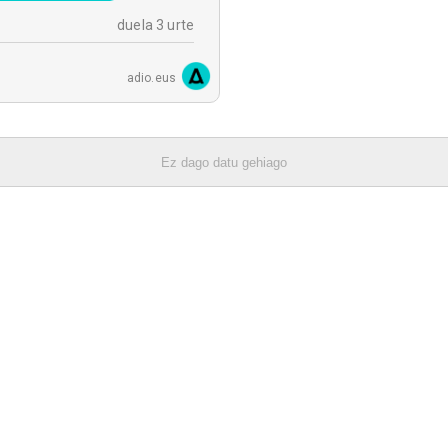
duela 3 urte
adio.eus
Ez dago datu gehiago