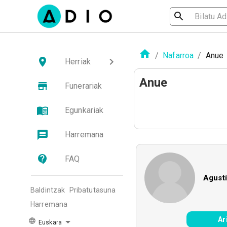
/
Nafarroa
/
Anue
Herriak
Anue
Funerariak
Egunkariak
Harremana
FAQ
Agust
Baldintzak
Pribatutasuna
Harremana
Ar
Euskara