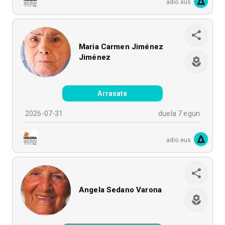
adio.eus
Maria Carmen Jiménez
Jiménez
Arrasate
2026-07-31
duela 7 egun
adio.eus
Angela Sedano Varona