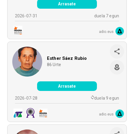
Arrasate
2026-07-31
duela 7 egun
adio.eus
Esther Sáez Rubio
86
Urte
Arrasate
2026-07-28
duela 9 egun
adio.eus