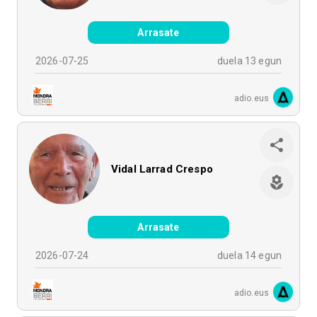
Arrasate
2026-07-25
duela 13 egun
adio.eus
Vidal Larrad Crespo
Arrasate
2026-07-24
duela 14 egun
adio.eus