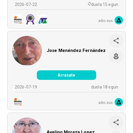
2026-07-22
duela 15 egun
adio.eus
Jose Menéndez Fernández
Arrasate
2026-07-19
duela 18 egun
adio.eus
Avelino Moraza Lopez