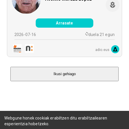
Arrasate
2026-07-16
duela 21 egun
adio.eus
Ikusi gehiago
Webgune honek cookiak erabiltzen ditu erabiltzailearen
esperientzia hobetzeko.