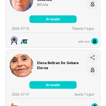
84
Urte
Arrasate
2026-07-31
duela 7 egun
adio.eus
Elena Beltran De Gebara
Elorza
Arrasate
2026-07-31
duela 7 egun