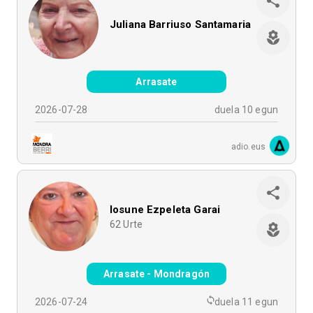
Juliana Barriuso Santamaria
Arrasate
2026-07-28
duela 10 egun
adio.eus
Iosune Ezpeleta Garai
62
Urte
Arrasate - Mondragón
2026-07-24
duela 11 egun