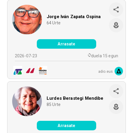
Jorge Iván Zapata Ospina
64
Urte
Arrasate
2026-07-23
duela 15 egun
adio.eus
Lurdes Berastegi Mendibe
85
Urte
Arrasate