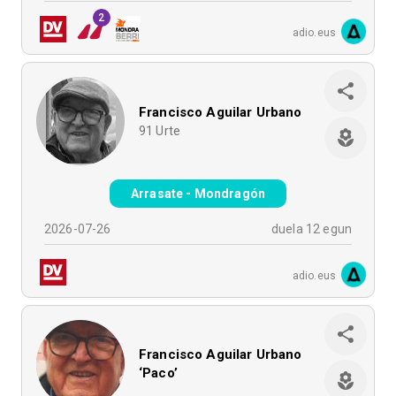
2
adio.eus
Francisco Aguilar Urbano
91
Urte
Arrasate - Mondragón
2026-07-26
duela 12 egun
adio.eus
Francisco Aguilar Urbano
‘Paco’