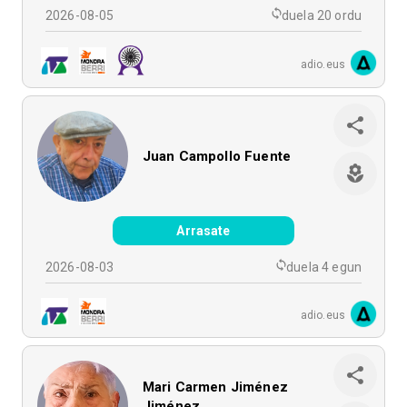
2026-08-05
duela 20 ordu
adio.eus
Juan Campollo Fuente
Arrasate
2026-08-03
duela 4 egun
adio.eus
Mari Carmen Jiménez
Jiménez