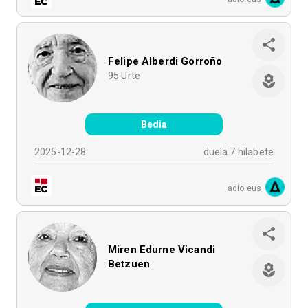
Felipe Alberdi Gorroño
95
Urte
Bedia
2025-12-28
duela 7 hilabete
adio.eus
Miren Edurne Vicandi
Betzuen