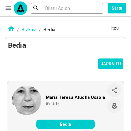
Sartu
Itzuli
/
Bizkaia
/
Bedia
Bedia
JARRAITU
Maria Teresa Atucha Usaola
89
Urte
Bedia