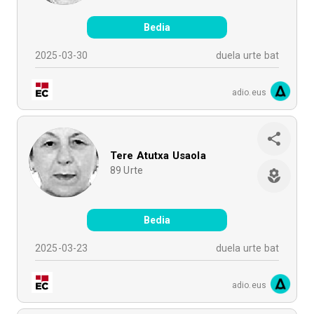
Bedia
2025-03-30
duela urte bat
adio.eus
Tere Atutxa Usaola
89
Urte
Bedia
2025-03-23
duela urte bat
adio.eus