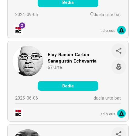
Bedia
2024-09-05
duela urte bat
2
adio.eus
Eloy Ramón Cartón
Sanagustín Echevarria
67
Urte
Bedia
2025-06-06
duela urte bat
adio.eus