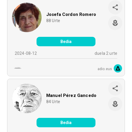
Josefa Cordon Romero
88
Urte
Bedia
2024-08-12
duela 2 urte
adio.eus
Manuel Pérez Gancedo
84
Urte
Bedia