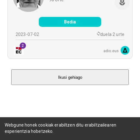
Bedia
2023-07-02
duela 2 urte
2
adio.eus
Ikusi gehiago
Webgune honek cookiak erabiltzen ditu erabiltzailearen
esperientzia hobetzeko.