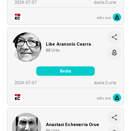
2024-07-07
duela 2 urte
adio.eus
Libe Aransolo Cearra
88
Urte
Bedia
2024-07-07
duela 2 urte
adio.eus
Anastasi Echevarria Orue
96
Urte