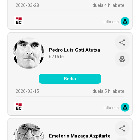
2026-03-28
duela 4 hilabete
adio.eus
Pedro Luis Goti Atutxa
67
Urte
Bedia
2026-03-15
duela 5 hilabete
adio.eus
Emeterio Mazaga Azpitarte