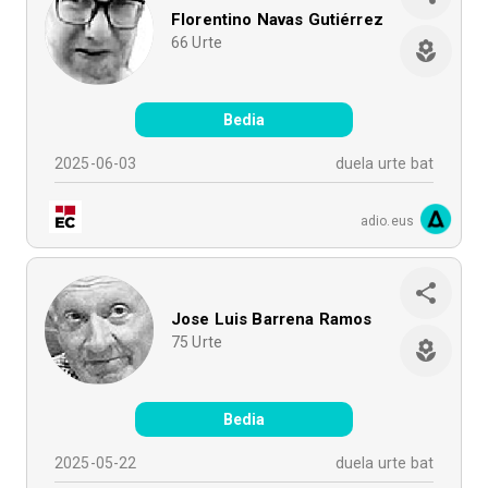
Florentino Navas Gutiérrez
66
Urte
Bedia
2025-06-03
duela urte bat
adio.eus
Jose Luis Barrena Ramos
75
Urte
Bedia
2025-05-22
duela urte bat