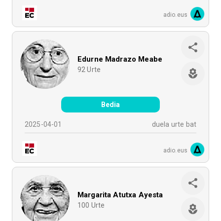
adio.eus
Edurne Madrazo Meabe
92
Urte
Bedia
2025-04-01
duela urte bat
adio.eus
Margarita Atutxa Ayesta
100
Urte