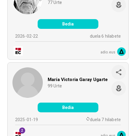
77
Urte
Bedia
2026-02-22
duela 6 hilabete
adio.eus
María Victoria Garay Ugarte
99
Urte
Bedia
2025-01-19
duela 7 hilabete
2
adio.eus