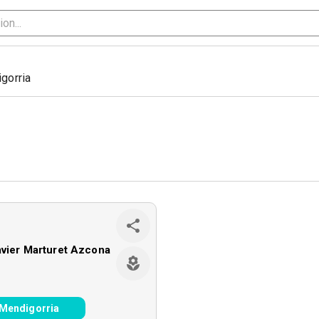
gorria
vier Marturet Azcona
-Mendigorria