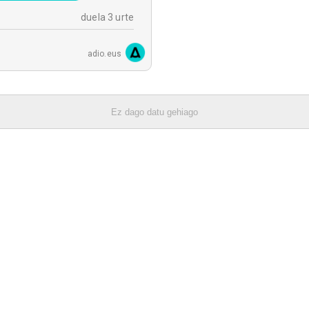
duela 3 urte
adio.eus
Ez dago datu gehiago