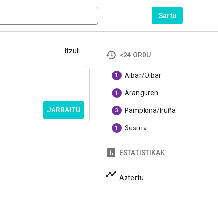
Sartu
Itzuli
<24 ORDU
Aibar/Oibar
1
Aranguren
1
JARRAITU
Pamplona/Iruña
3
Sesma
1
ESTATISTIKAK
Aztertu