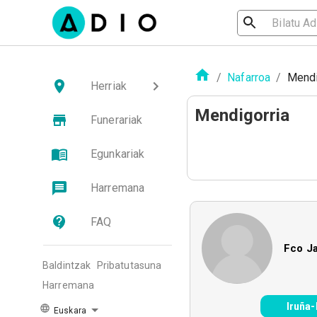
/
Nafarroa
/
Mendi
Herriak
Mendigorria
Funerariak
Egunkariak
Harremana
FAQ
Fco Ja
Baldintzak
Pribatutasuna
Harremana
Iruña
Euskara