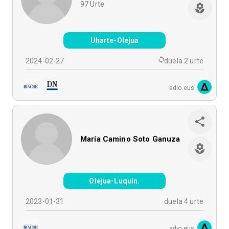
97
Urte
Uharte-Olejua
2024-02-27
duela 2 urte
adio.eus
María Camino Soto Ganuza
Olejua-Luquin.
2023-01-31
duela 4 urte
adio.eus