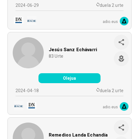
2024-06-29
duela 2 urte
adio.eus
Jesús Sanz Echávarri
83
Urte
Olejua
2024-04-18
duela 2 urte
adio.eus
Remedios Landa Echandía