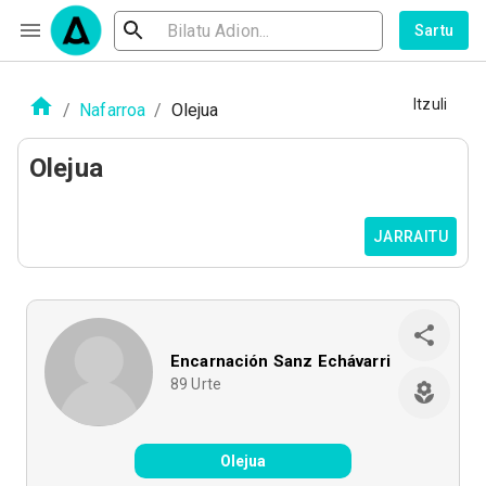
Sartu
Itzuli
/
Nafarroa
/
Olejua
Olejua
JARRAITU
Encarnación Sanz Echávarri
89
Urte
Olejua