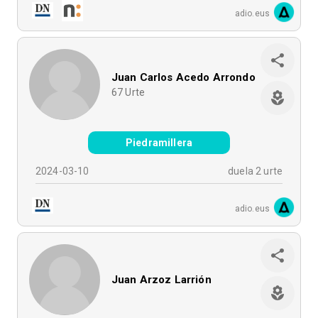
adio.eus
Juan Carlos Acedo Arrondo
67
Urte
Piedramillera
2024-03-10
duela 2 urte
adio.eus
Juan Arzoz Larrión