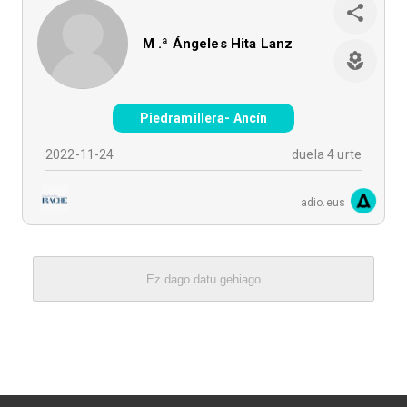
M .ª Ángeles Hita Lanz
Piedramillera- Ancín
2022-11-24
duela 4 urte
adio.eus
Ez dago datu gehiago