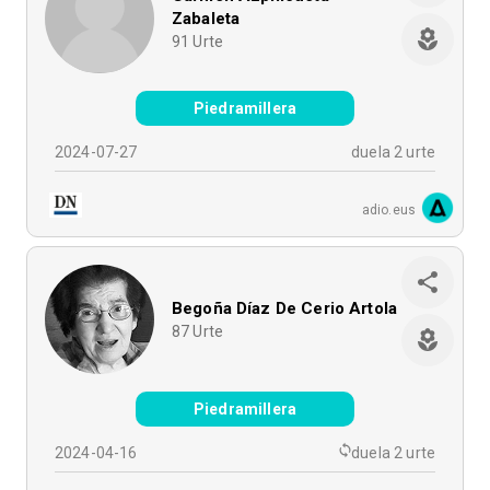
Zabaleta
91
Urte
Piedramillera
2024-07-27
duela 2 urte
adio.eus
Begoña Díaz De Cerio Artola
87
Urte
Piedramillera
2024-04-16
duela 2 urte