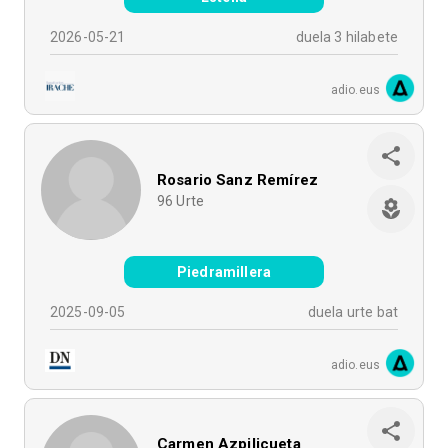
2026-05-21
duela 3 hilabete
adio.eus
Rosario Sanz Remírez
96
Urte
Piedramillera
2025-09-05
duela urte bat
adio.eus
Carmen Azpilicueta