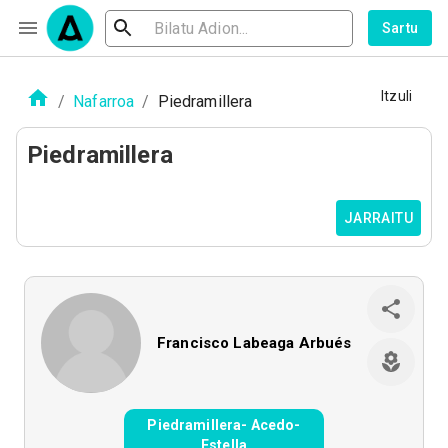
Sartu
Itzuli
/
Nafarroa
/
Piedramillera
Piedramillera
JARRAITU
Francisco Labeaga Arbués
Piedramillera- Acedo-
Estella