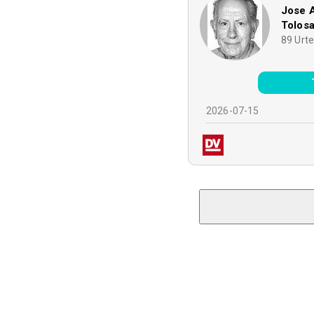
Jose 
Tolos
89
Urt
2026-07-15