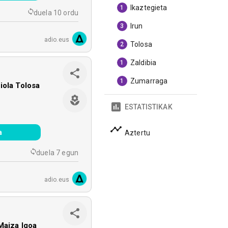
Ikaztegieta
1
duela 10 ordu
Irun
3
adio.eus
Tolosa
2
Zaldibia
1
Zumarraga
1
iola Tolosa
ESTATISTIKAK
a
Aztertu
duela 7 egun
adio.eus
Maiza Igoa