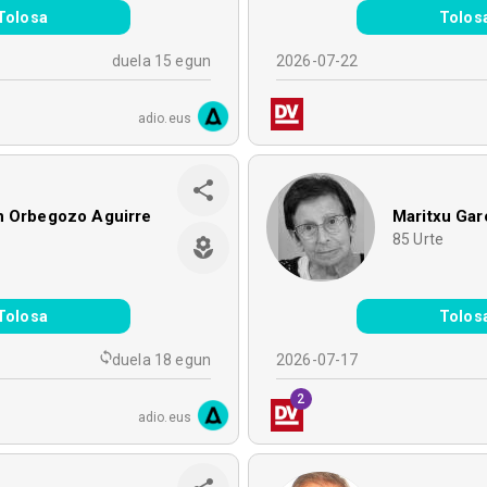
Tolosa
Tolos
duela 15 egun
2026-07-22
adio.eus
n Orbegozo Aguirre
Maritxu Gar
e
85
Urte
Tolosa
Tolos
duela 18 egun
2026-07-17
2
adio.eus