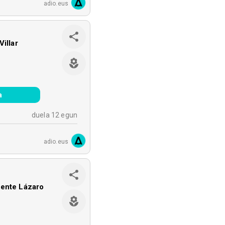
adio.eus
Villar
a
duela 12 egun
adio.eus
cente Lázaro