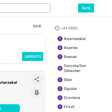
Sartu
Itzuli
<24 ORDU
Aizarnazabal
1
Azpeitia
2
JARRAITU
Beasain
1
Donostia/San
4
Sebastian
Eibar
1
yharzabal
Elgoibar
1
Errenteria
1
Errezil
1
a