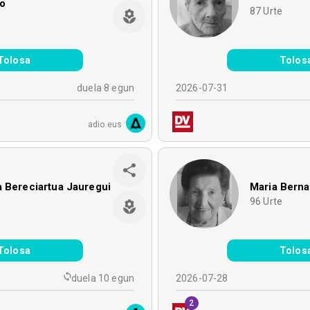
o
87
Urte
e
Tolosa
Tolos
duela 8 egun
2026-07-31
adio.eus
 Bereciartua Jauregui
Maria Berna
e
96
Urte
Tolosa
Tolos
duela 10 egun
2026-07-28
2