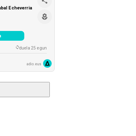
abal Echeverria
a
duela 25 egun
adio.eus