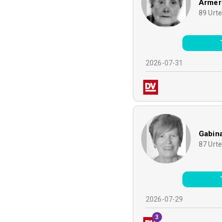
Armer
89
Urt
2026-07-31
Gabina
87
Urt
2026-07-29
3