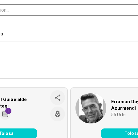
sa
l Guibelalde
Erramun Do
tegi
Azurmendi
1
e
55
Urte
Tolosa
Tolos