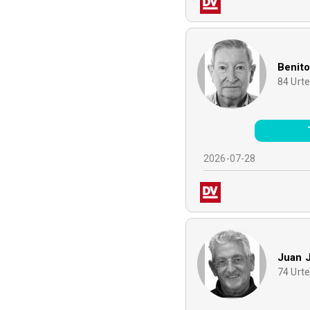
Benito
84
Urt
2026-07-28
Juan J
74
Urt