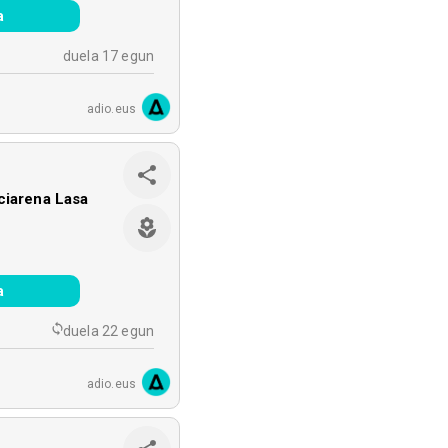
a
duela 17 egun
adio.eus
ciarena Lasa
a
duela 22 egun
adio.eus