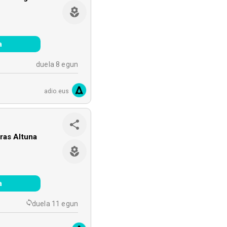
a
duela 8 egun
adio.eus
ras Altuna
a
duela 11 egun