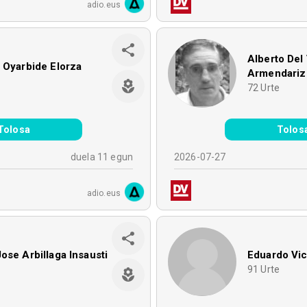
adio.eus
Alberto Del 
 Oyarbide Elorza
Armendariz
e
72
Urte
Tolosa
Tolos
duela 11 egun
2026-07-27
adio.eus
ose Arbillaga Insausti
Eduardo Vi
e
91
Urte