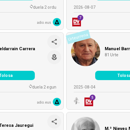
duela 2 ordu
2026-08-07
7
adio.eus
Urteurrena
eldarrain Carrera
Manuel Barr
e
81
Urte
Tolosa
Tolos
duela 2 egun
2025-08-04
5
adio.eus
Teresa Jauregui
M.ª Nieves 