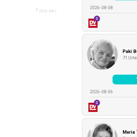
2026-08-08
©
2026
Adio.
3
Paki B
71
Urt
2026-08-06
3
Maria 