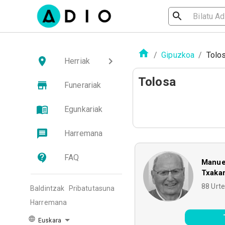
/
Gipuzkoa
/
Tolo
Herriak
Tolosa
Funerariak
Egunkariak
Harremana
FAQ
Manue
Txakar
88
Urt
Baldintzak
Pribatutasuna
Harremana
Euskara