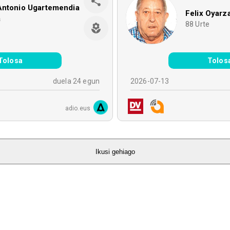
Antonio Ugartemendia
Felix Oyarz
a
88
Urte
e
Tolosa
Tolos
duela 24 egun
2026-07-13
adio.eus
Ikusi gehiago