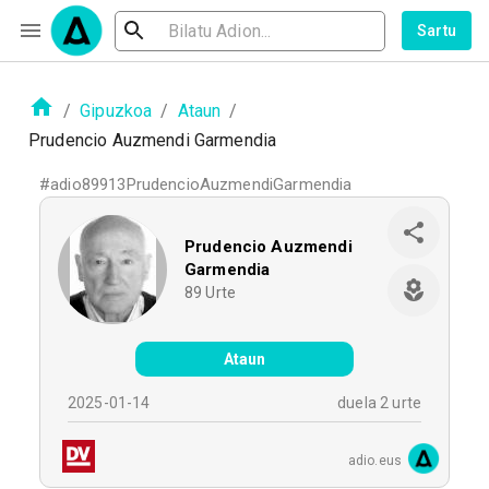
Sartu
/
Gipuzkoa
/
Ataun
/
Prudencio Auzmendi Garmendia
#
adio89913PrudencioAuzmendiGarmendia
Prudencio Auzmendi
Garmendia
89
Urte
Ataun
2025-01-14
duela 2 urte
adio.eus