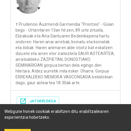
† Prudencio Auzmendi Garmendia "Prontxio" - Goian
bego - Urtarrilaren 13an hil zen, 89 urte zituela,
Elizakoak eta Aita Santuaren Bedeinkapena hartu
ondoren. Haren anai-arrebak, koinatu eta koinatak
eta ilobak. Haren animaren alde otoitz bat eskatzen
dizuete eta arren etor zaiteztela GAUR ASTEARTEA,
arratsaldeko ZAZPIETAN, DONOSTIAKO
SEMINARIOAN gorpua bertan dela egingo den
hiletara. Aldez aurretik mila esker. Oharra: Gorpua
ERREKALDEKO MEMORA VASCONGADA beilatokian
dago, gaur asteartea 18:30ak arte.
JATORRIZKOA
Webgune honek cookiak erabiltzen ditu erabiltzailearen
esperientzia hobetzeko.