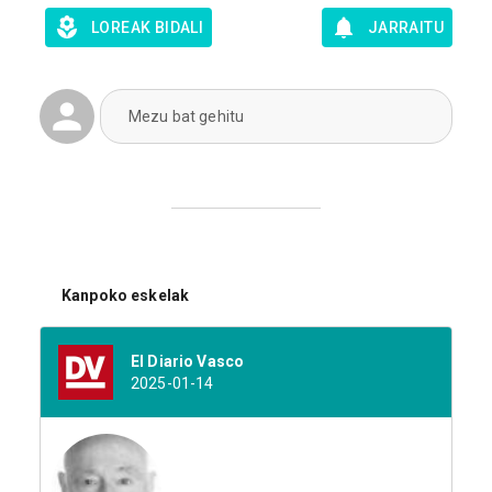
LOREAK BIDALI
JARRAITU
Mezu bat gehitu
Kanpoko eskelak
El Diario Vasco
2025-01-14