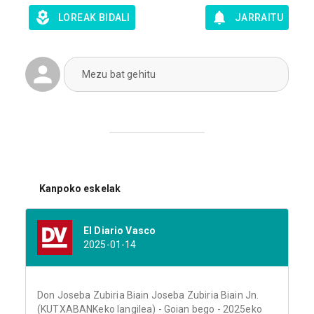
LOREAK BIDALI
JARRAITU
Mezu bat gehitu
Kanpoko eskelak
El Diario Vasco
2025-01-14
Don Joseba Zubiria Biain Joseba Zubiria Biain Jn.
(KUTXABANKeko langilea) - Goian bego - 2025eko