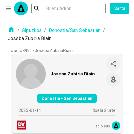
Sartu
/
Gipuzkoa
/
Donostia/San Sebastian
/
Joseba Zubiria Biain
#
adio89917JosebaZubiriaBiain
Joseba Zubiria Biain
Donostia - San Sebastián
2025-01-14
duela 2 urte
adio.eus