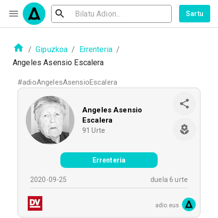
Sartu
/
Gipuzkoa
/
Errenteria
/
Angeles Asensio Escalera
#
adioAngelesAsensioEscalera
Angeles Asensio
Escalera
91
Urte
Errenteria
2020-09-25
duela 6 urte
adio.eus