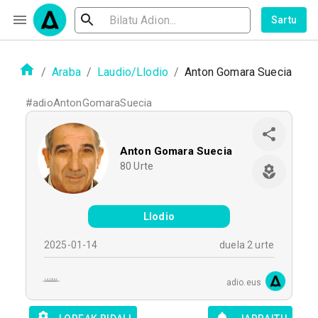
Sartu
/
Araba
/
Laudio/Llodio
/
Anton Gomara Suecia
#
adioAntonGomaraSuecia
Anton Gomara Suecia
80
Urte
Llodio
2025-01-14
duela 2 urte
adio.eus