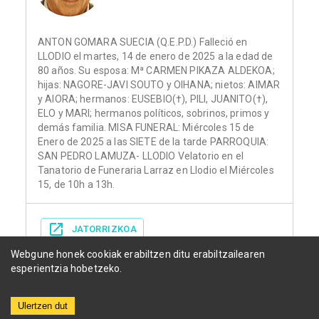
ANTON GOMARA SUECIA (Q.E.P.D.) Falleció en
LLODIO el martes, 14 de enero de 2025 a la edad de
80 años. Su esposa: Mª CARMEN PIKAZA ALDEKOA;
hijas: NAGORE-JAVI SOUTO y OIHANA; nietos: AIMAR
y AIORA; hermanos: EUSEBIO(†), PILI, JUANITO(†),
ELO y MARI; hermanos políticos, sobrinos, primos y
demás familia. MISA FUNERAL: Miércoles 15 de
Enero de 2025 a las SIETE de la tarde PARROQUIA:
SAN PEDRO LAMUZA- LLODIO Velatorio en el
Tanatorio de Funeraria Larraz en Llodio el Miércoles
15, de 10h a 13h.
JATORRIZKOA
Webgune honek cookiak erabiltzen ditu erabiltzailearen
esperientzia hobetzeko.
Ulertzen dut
Herriak
Funerariak
Egunkariak