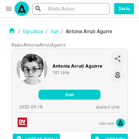
Sartu
/
Gipuzkoa
/
Irun
/
Antonia Arruti Aguirre
#
adioAntoniaArrutiAguirre
Antonia Arruti Aguirre
101
Urte
Irun
2020-09-18
duela 6 urte
adio.eus