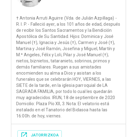
† Antonia Arruti Aguirre (Vda. de Julián Azpillaga) -
R. I. P. - Falleció ayer, a los 101 años de edad, después
de recibir los Santos Sacramentos y la Bendición
Apostólica de Su Santidad. Hijos: Dominica y José
Manuel (†), Ignacia y Jesús (†), Carmen y José (†),
Martina y José Ramón, Josefina y Miguel, Martín y
M.ª Angeles, Félix y Loli, Pilar y José Manuel (†);
nietos, biznietos, tataranieto, sobrinos, primos y
demás familiares. Ruegan a sus amistades
encomienden su alma a Dios y asistan a los
funerales que se celebrarán HOY, VIERNES, a las
SIETE de la tarde, en la iglesia parroquial de LA
SAGRADA FAMILIA, por todo lo cual les quedarán
muy agradecidos. IRUN, 18 de septiembre de 2020
Domicilio: Plaza Pío XII, 3. Nota: El velatorio está
instalado en el Tanatorio del Bidasoa hasta las
16:00h. de hoy, viernes.
JATORRIZKOA