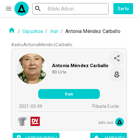
Sartu
/
Gipuzkoa
/
Irun
/
Antonia Méndez Carballo
#
adioAntoniaMendezCarballo
Antonia Méndez Carballo
80
Urte
Irun
2021-03-09
duela 5 urte
adio.eus