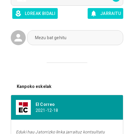
LOREAK BIDALI
JARRAITU
Mezu bat gehitu
Kanpoko eskelak
El Correo
2021-12-18
Eduki hau Jatorrizko linka jarraituz kontsultatu