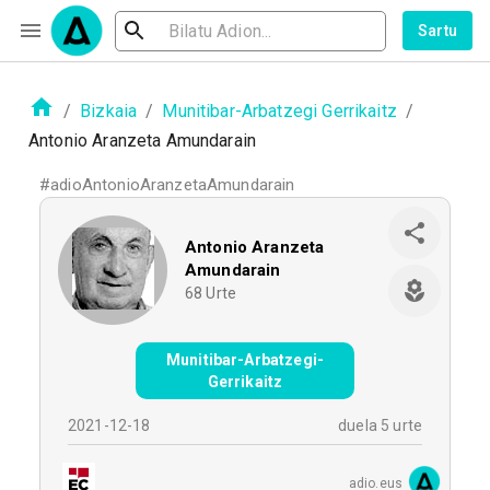
Sartu
/
Bizkaia
/
Munitibar-Arbatzegi Gerrikaitz
/
Antonio Aranzeta Amundarain
#
adioAntonioAranzetaAmundarain
Antonio Aranzeta
Amundarain
68
Urte
Munitibar-Arbatzegi-
Gerrikaitz
2021-12-18
duela 5 urte
adio.eus