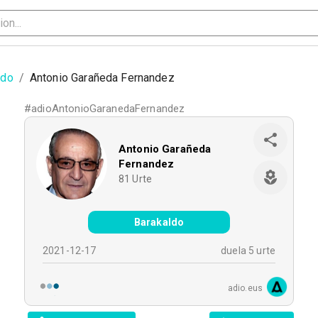
ldo
/
Antonio Garañeda Fernandez
#
adioAntonioGaranedaFernandez
Antonio Garañeda
Fernandez
81
Urte
Barakaldo
2021-12-17
duela 5 urte
adio.eus