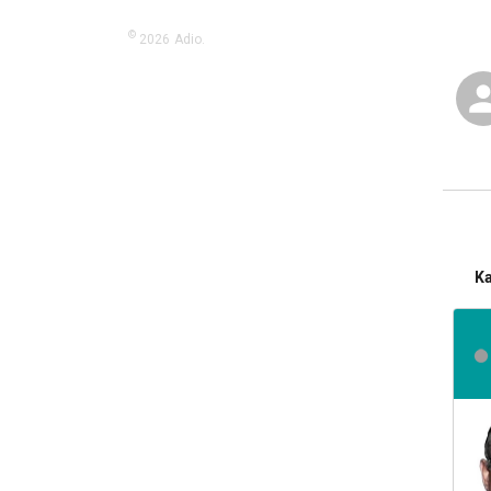
©
2026
Adio.
K