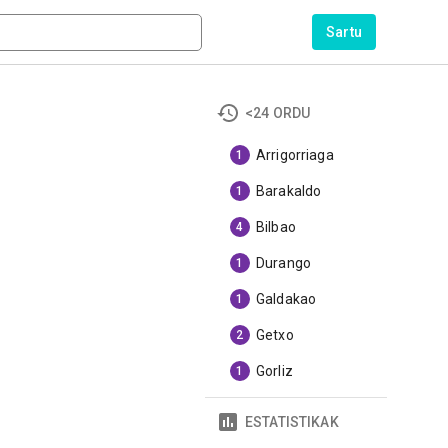
Sartu
<24 ORDU
Arrigorriaga
1
Barakaldo
1
Bilbao
4
Durango
1
Galdakao
1
Getxo
2
Gorliz
1
ESTATISTIKAK