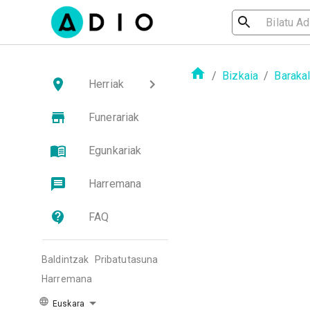
/
Bizkaia
/
Baraka
Herriak
Funerariak
Egunkariak
Harremana
FAQ
Baldintzak
Pribatutasuna
Harremana
Euskara