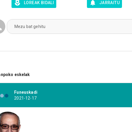
LOREAK BIDALI
JARRAITU
Mezu bat gehitu
anpoko eskelak
Funeuskadi
2021-12-17