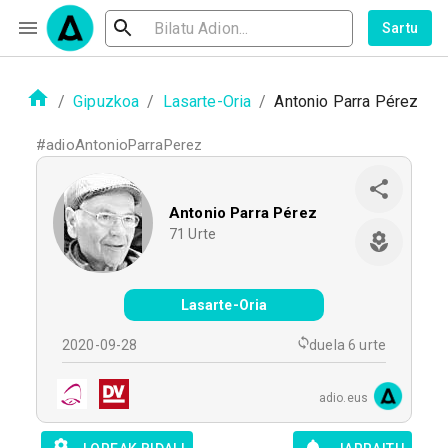
Sartu
/
Gipuzkoa
/
Lasarte-Oria
/
Antonio Parra Pérez
#
adioAntonioParraPerez
Antonio Parra Pérez
71
Urte
Lasarte-Oria
2020-09-28
duela 6 urte
adio.eus