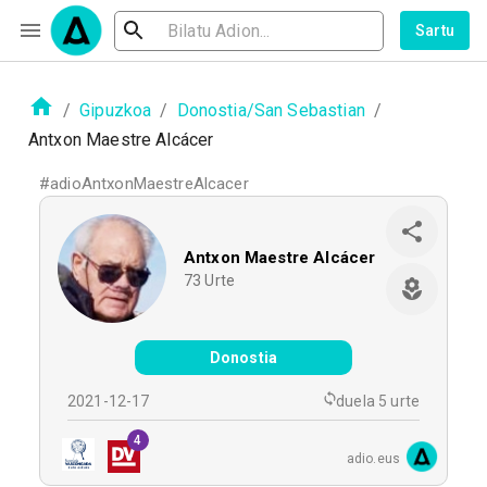
Sartu
/
Gipuzkoa
/
Donostia/San Sebastian
/
Antxon Maestre Alcácer
#
adioAntxonMaestreAlcacer
Antxon Maestre Alcácer
73
Urte
Donostia
2021-12-17
duela 5 urte
4
adio.eus