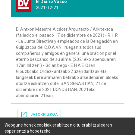
El Diario Vasco
2021-12-21
D. Antxon Maestre Alcácer Arquitecto / Arkitektoa
(fallecido el pasado 17 de diciembre de 2021) - R. I. P.
- La Junta Directiva y empleados de la Delegación en
Guipúzcoa del C.O.A.V.N., ruegan a todos sus
compañeros y amigos en general una oración por el
eterno descanso de su alma. (2021eko abenduaren
17an hil zen.) - Goian bego - E.H.A.E.O.ren
Gipuzkoako Ordezkaritzako Zuzendaritzak eta
langileek bere arimaren betirako atsedenaren aldeko
otoitza eskatzen dute. SAN SEBASTIÁN, 21 de
diciembre de 2021 DONOSTIAN, 2021eko
abenduaren 21ean
JATORRIZKOA
Webgune honek cookiak erabiltzen ditu erabiltzailearen
esperientzia hobetzeko.