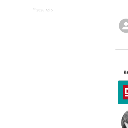
©
2026
Adio.
K