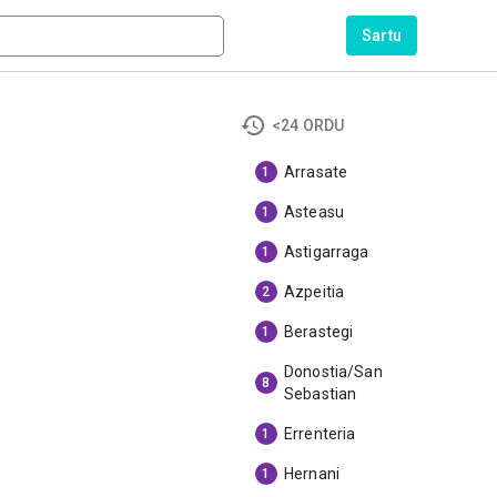
Sartu
<24 ORDU
Arrasate
1
Asteasu
1
Astigarraga
1
Azpeitia
2
Berastegi
1
Donostia/San
8
Sebastian
Errenteria
1
Hernani
1