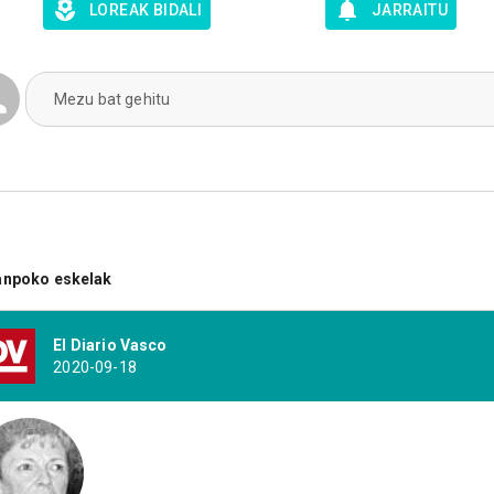
LOREAK BIDALI
JARRAITU
Mezu bat gehitu
anpoko eskelak
El Diario Vasco
2020-09-18