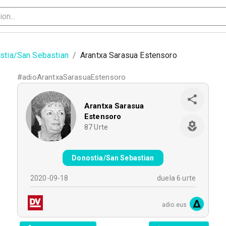
stia/San Sebastian
/
Arantxa Sarasua Estensoro
#
adioArantxaSarasuaEstensoro
Arantxa Sarasua
Estensoro
87
Urte
Donostia/San Sebastian
2020-09-18
duela 6 urte
adio.eus