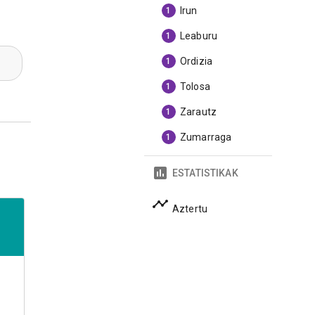
Irun
1
Leaburu
1
Ordizia
1
Tolosa
1
Zarautz
1
Zumarraga
1
ESTATISTIKAK
Aztertu