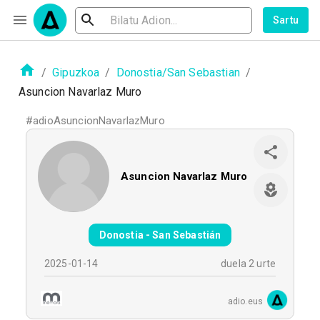
Sartu
/
Gipuzkoa
/
Donostia/San Sebastian
/
Asuncion Navarlaz Muro
#
adioAsuncionNavarlazMuro
Asuncion Navarlaz Muro
Donostia - San Sebastián
2025-01-14
duela 2 urte
adio.eus