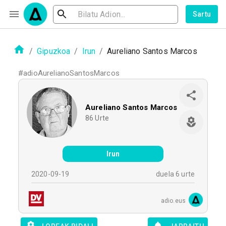
Sartu
/
Gipuzkoa
/
Irun
/
Aureliano Santos Marcos
#
adioAurelianoSantosMarcos
Aureliano Santos Marcos
86
Urte
Irun
2020-09-19
duela 6 urte
adio.eus