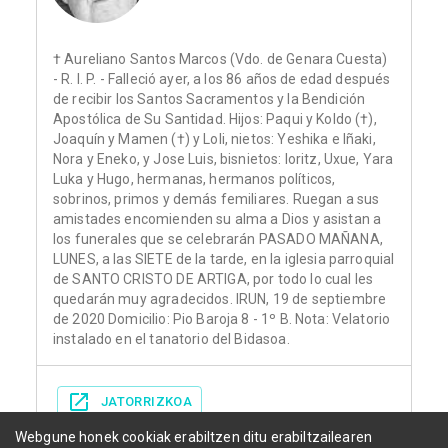
† Aureliano Santos Marcos (Vdo. de Genara Cuesta)
- R. I. P. - Falleció ayer, a los 86 años de edad después
de recibir los Santos Sacramentos y la Bendición
Apostólica de Su Santidad. Hijos: Paqui y Koldo (†),
Joaquín y Mamen (†) y Loli, nietos: Yeshika e Iñaki,
Nora y Eneko, y Jose Luis, bisnietos: Ioritz, Uxue, Yara
Luka y Hugo, hermanas, hermanos políticos,
sobrinos, primos y demás femiliares. Ruegan a sus
amistades encomienden su alma a Dios y asistan a
los funerales que se celebrarán PASADO MAÑANA,
LUNES, a las SIETE de la tarde, en la iglesia parroquial
de SANTO CRISTO DE ARTIGA, por todo lo cual les
quedarán muy agradecidos. IRUN, 19 de septiembre
de 2020 Domicilio: Pio Baroja 8 - 1º B. Nota: Velatorio
instalado en el tanatorio del Bidasoa.
JATORRIZKOA
Webgune honek cookiak erabiltzen ditu erabiltzailearen