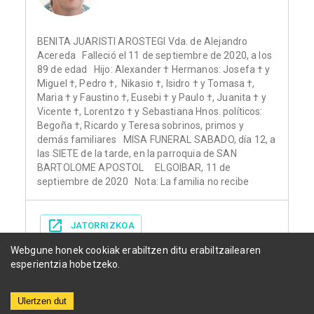
BENITA JUARISTI AROSTEGI Vda. de Alejandro
Acereda Falleció el 11 de septiembre de 2020, a los
89 de edad Hijo: Alexander † Hermanos: Josefa † y
Miguel †, Pedro †, Nikasio †, Isidro † y Tomasa †,
Maria † y Faustino †, Eusebi † y Paulo †, Juanita † y
Vicente †, Lorentzo † y Sebastiana Hnos. políticos:
Begoña †, Ricardo y Teresa sobrinos, primos y
demás familiares MISA FUNERAL SABADO, día 12, a
las SIETE de la tarde, en la parroquia de SAN
BARTOLOME APOSTOL ELGOIBAR, 11 de
septiembre de 2020 Nota: La familia no recibe
JATORRIZKOA
Webgune honek cookiak erabiltzen ditu erabiltzailearen
esperientzia hobetzeko.
Ulertzen dut
Herriak
Funerariak
Egunkariak