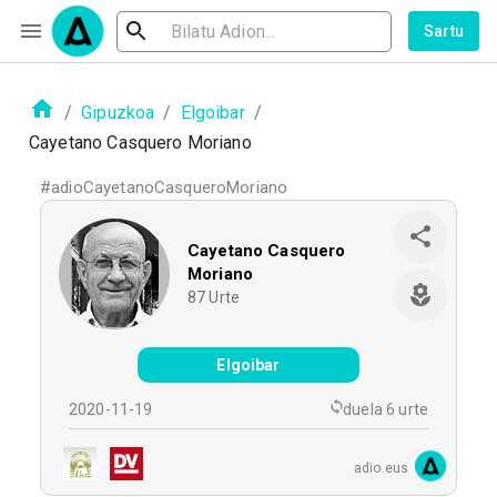
Sartu
/
Gipuzkoa
/
Elgoibar
/
Cayetano Casquero Moriano
#
adioCayetanoCasqueroMoriano
Cayetano Casquero
Moriano
87
Urte
Elgoibar
2020-11-19
duela 6 urte
adio.eus