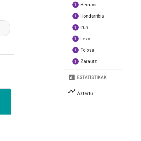
Hernani
1
Hondarribia
1
Irun
1
Lezo
1
Tolosa
1
Zarautz
1
ESTATISTIKAK
Aztertu