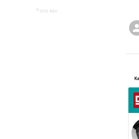
©
2026
Adio.
K