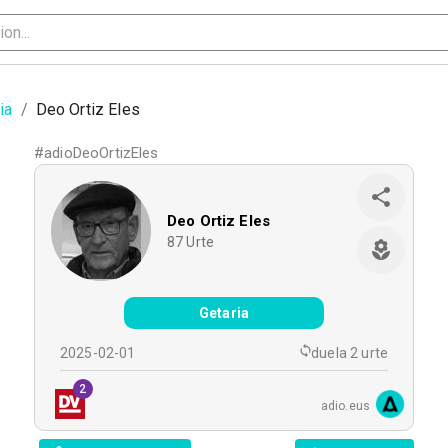
ia
/
Deo Ortiz Eles
#
adioDeoOrtizEles
Deo Ortiz Eles
87
Urte
Getaria
2025-02-01
duela 2 urte
2
adio.eus