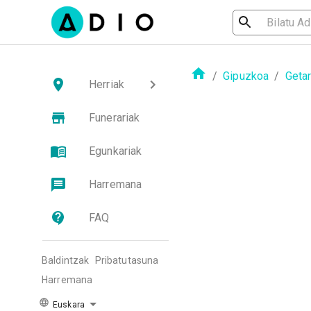
/
Gipuzkoa
/
Getar
Herriak
Funerariak
Egunkariak
Harremana
FAQ
Baldintzak
Pribatutasuna
Harremana
Euskara