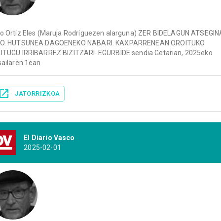
o Ortiz Eles (Maruja Rodriguezen alarguna) ZER BIDELAGUN ATSEGIN
O. HUTSUNEA DAGOENEKO NABARI. KAXPARRENEAN OROITUKO
ITUGU IRRIBARREZ BIZITZARI. EGURBIDE sendia Getarian, 2025eko
sailaren 1ean
JATORRIZKOA
El Diario Vasco
2025-02-01