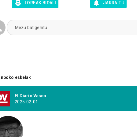
LOREAK BIDALI
JARRAITU
Mezu bat gehitu
anpoko eskelak
El Diario Vasco
2025-02-01