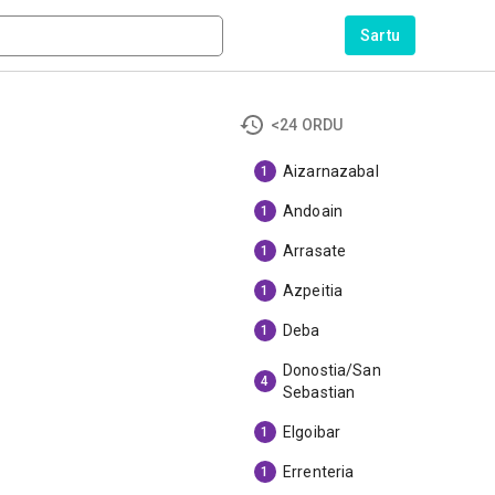
Sartu
<24 ORDU
Aizarnazabal
1
Andoain
1
Arrasate
1
Azpeitia
1
Deba
1
Donostia/San
4
Sebastian
Elgoibar
1
Errenteria
1