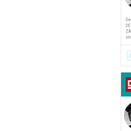
De
DE
ZA
ot