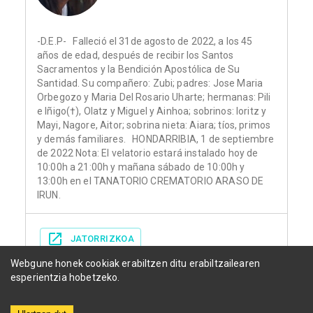
-D.E.P- Falleció el 31de agosto de 2022, a los 45
años de edad, después de recibir los Santos
Sacramentos y la Bendición Apostólica de Su
Santidad. Su compañero: Zubi; padres: Jose Maria
Orbegozo y Maria Del Rosario Uharte; hermanas: Pili
e Iñigo(†), Olatz y Miguel y Ainhoa; sobrinos: Ioritz y
Mayi, Nagore, Aitor; sobrina nieta: Aiara; tíos, primos
y demás familiares. HONDARRIBIA, 1 de septiembre
de 2022 Nota: El velatorio estará instalado hoy de
10:00h a 21:00h y mañana sábado de 10:00h y
13:00h en el TANATORIO CREMATORIO ARASO DE
IRUN.
JATORRIZKOA
Webgune honek cookiak erabiltzen ditu erabiltzailearen
esperientzia hobetzeko.