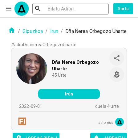
Sartu
/
Gipuzkoa
/
Irun
/
Dña.Nerea Orbegozo Uharte
#
adioDnanereaOrbegozoUharte
Dña.Nerea Orbegozo
Uharte
45
Urte
Irún
2022-09-01
duela 4 urte
adio.eus