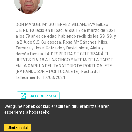
DON MANUEL Mª GUTIÉRREZ VILLANUEVA Bilbao
Q.E.P.D. Falleció en Bilbao, el día 17 de marzo de 2021
a los 78 años de edad, habiendo recibido los SS. SS. y
la B.A de S.S. Su esposa, Rosa Mª Sánchez; hijos,
Tamara y Jose; Goizalde y David; nieta, Alaia; y
demás familia. LA DESPEDIDA SE CELEBRARÁ EL
JUEVES DÍA 18 A LAS CINCO Y MEDIA DE LA TARDE
EN LA CAPILLA DEL TANATORIO DE PORTUGALETE
(Bº PANDO S/N – PORTUGALETE). Fecha del
fallecimiento: 17/03/2021
JATORRIZKOA
Webgune honek cookiak erabiltzen ditu erabiltzailearen
esperientzia hobetzeko.
Ulertzen dut
Herriak
Funerariak
Egunkariak