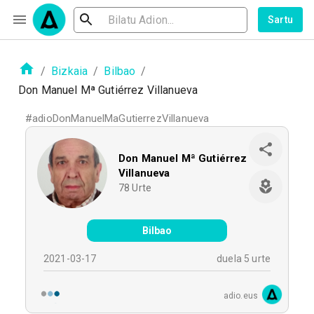
Sartu
/
Bizkaia
/
Bilbao
/
Don Manuel Mª Gutiérrez Villanueva
#
adioDonManuelMaGutierrezVillanueva
Don Manuel Mª Gutiérrez
Villanueva
78
Urte
Bilbao
2021-03-17
duela 5 urte
adio.eus