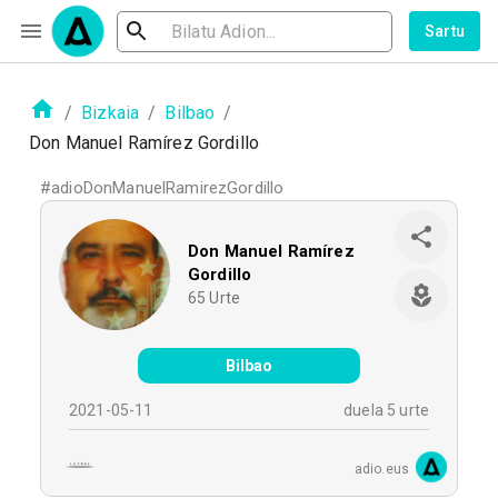
Sartu
/
Bizkaia
/
Bilbao
/
Don Manuel Ramírez Gordillo
#
adioDonManuelRamirezGordillo
Don Manuel Ramírez
Gordillo
65
Urte
Bilbao
2021-05-11
duela 5 urte
adio.eus