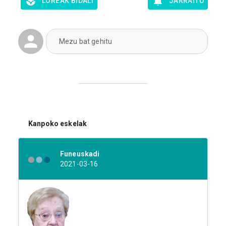
LOREAK BIDALI
JARRAITU
Mezu bat gehitu
Kanpoko eskelak
Funeuskadi
2021-03-16